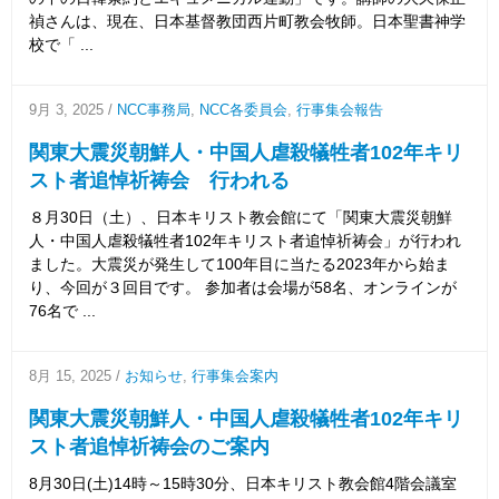
禎さんは、現在、日本基督教団西片町教会牧師。日本聖書神学
校で「 ...
9月 3, 2025
/
NCC事務局
,
NCC各委員会
,
行事集会報告
関東大震災朝鮮人・中国人虐殺犠牲者102年キリ
スト者追悼祈祷会 行われる
８月30日（土）、日本キリスト教会館にて「関東大震災朝鮮
人・中国人虐殺犠牲者102年キリスト者追悼祈祷会」が行われ
ました。大震災が発生して100年目に当たる2023年から始ま
り、今回が３回目です。 参加者は会場が58名、オンラインが
76名で ...
8月 15, 2025
/
お知らせ
,
行事集会案内
関東大震災朝鮮人・中国人虐殺犠牲者102年キリ
スト者追悼祈祷会のご案内
8月30日(土)14時～15時30分、日本キリスト教会館4階会議室