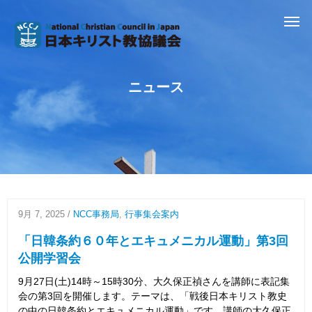
ニュース
9月 7, 2025
/
NCC事務局
,
行事集会案内
「日韓条約６０年とエキュメニカル運動」第3回
公開学習会
9月27日(土)14時～15時30分、大久保正禎さんを講師に表記集
会の第3回を開催します。テーマは、「戦後日本キリスト教史
の中の日韓条約とエキュメニカル運動」です。講師の大久保正