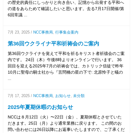
の歴史的責任にしっかりと向き合い、記憶から出発する平和へ
の道をあらためて確認したいと思います。去る7月17日開催/第
6回常議 ...
7月 23, 2025
/
NCC事務局
,
行事集会案内
第36回ウクライナ平和祈祷会のご案内
第36回ウクライナを覚えて平和を祈るキリスト者祈禱会のご案
内です。 24日（木）午後8時よりオンラインで行います。 36
回目を迎える2025年7月の祈祷会では、カトリック信徒で昨年
10月に聖母の騎士社から『言問橋の星の下で: 北原怜子と蟻の
...
7月 17, 2025
/
NCC事務局
,
お知らせ
,
未分類
2025年夏期休暇のお知らせ
NCCは８月12日（火）〜22日（金）、夏期休暇とさせていた
だきます。25日（月）より通常業務に戻ります。 この間のお
問い合わせには26日以降にお返事いたしますので、ご了承くだ