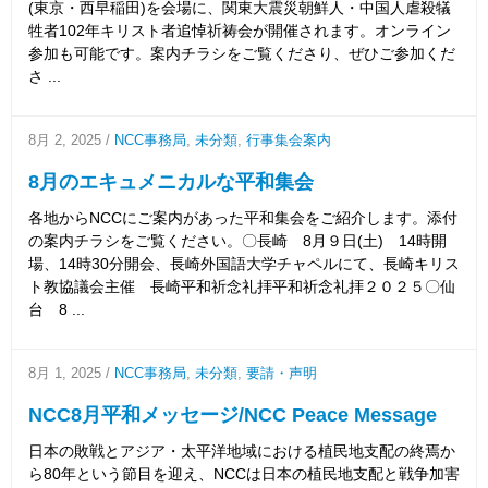
(東京・西早稲田)を会場に、関東大震災朝鮮人・中国人虐殺犠
牲者102年キリスト者追悼祈祷会が開催されます。オンライン
参加も可能です。案内チラシをご覧くださり、ぜひご参加くだ
さ ...
8月 2, 2025
/
NCC事務局
,
未分類
,
行事集会案内
8月のエキュメニカルな平和集会
各地からNCCにご案内があった平和集会をご紹介します。添付
の案内チラシをご覧ください。〇長崎 8月９日(土) 14時開
場、14時30分開会、長崎外国語大学チャペルにて、長崎キリス
ト教協議会主催 長崎平和祈念礼拝平和祈念礼拝２０２５〇仙
台 8 ...
8月 1, 2025
/
NCC事務局
,
未分類
,
要請・声明
NCC8月平和メッセージ/NCC Peace Message
日本の敗戦とアジア・太平洋地域における植民地支配の終焉か
ら80年という節目を迎え、NCCは日本の植民地支配と戦争加害