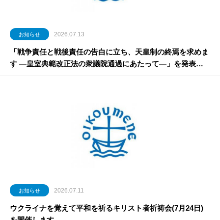
2026.07.13
お知らせ
「戦争責任と戦後責任の告白に立ち、天皇制の終焉を求めま
す ―皇室典範改正法の衆議院通過にあたって―」を発表し
ました
2026.07.11
お知らせ
ウクライナを覚えて平和を祈るキリスト者祈祷会(7月24日)
を開催します