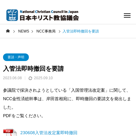
NEWS
NCC事務局
入管法即時撤回を要請
要請・声明
入管法即時撤回を要請
2023.06.08
2025.09.10
参議院で採決されようとしている「入国管理法改定案」に関して、
NCC金性済総幹事は、岸田首相宛に、即時撤回の要請文を発出しま
した。
PDFをご覧ください。
230608入管法改定案即時撤回