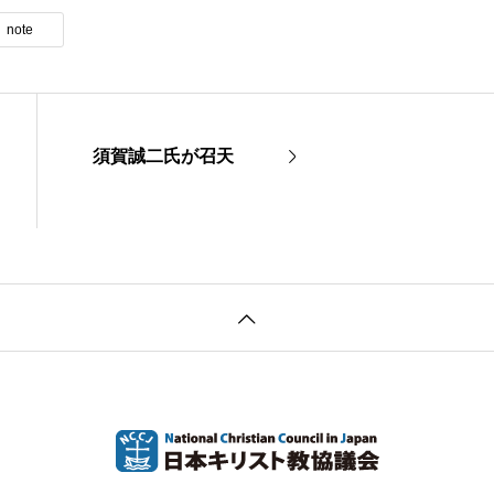
note
須賀誠二氏が召天