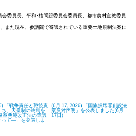
委員会委員長、平和･核問題委員会委員長、都市農村宣教委員
法、また現在、参議院で審議されている重要土地規制法案に
2026) 「戦争責任と戦後責
(6月 17, 2026) 「国旗損壊罪創設法
立ち、天皇制の終焉を
案反対声明」を公表しました(6月
―皇室典範改正法の衆議
17日)
たって―」を発表しま