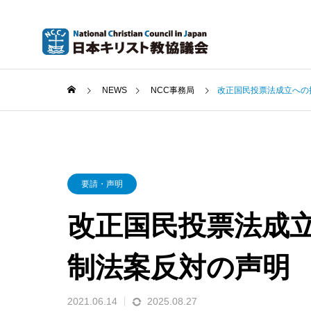
NEWS
NCC事務局
改正国民投票法成立への
要請・声明
改正国民投票法成
制法案反対の声明
2021.06.14
2025.08.27