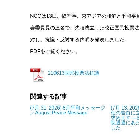
NCCは13日、総幹事、東アジアの和解と平和
会委員長の連名で、先頃成立した改正国民投票
対し、抗議・反対する声明を発表しました。
PDFをご覧ください。
210613国民投票法抗議
関連する記事
(7月 31, 2026) 8月平和メッセージ
(7月 13, 
／August Peace Message
任の告白に
求めます 
院通過にあ
した