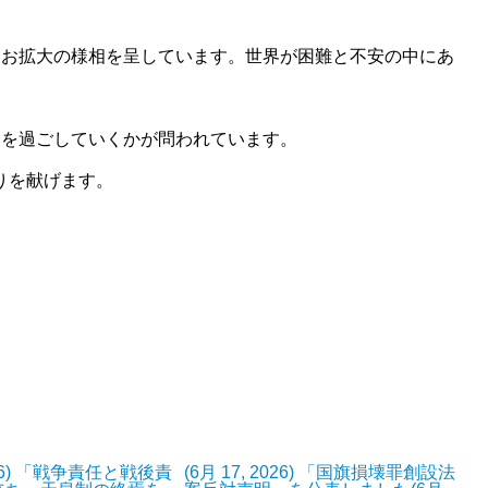
なお拡大の様相を呈しています。世界が困難と不安の中にあ
々を過ごしていくかが問われています。
て祈りを献げます。
2026) 「戦争責任と戦後責
(6月 17, 2026) 「国旗損壊罪創設法