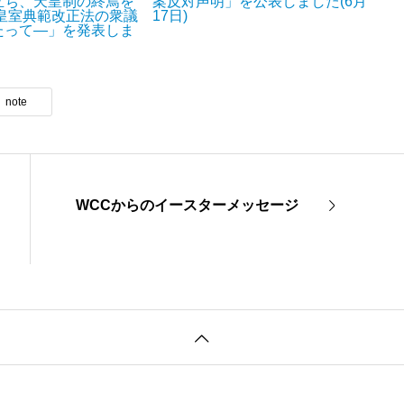
立ち、天皇制の終焉を
案反対声明」を公表しました(6月
―皇室典範改正法の衆議
17日)
たって―」を発表しま
note
WCCからのイースターメッセージ