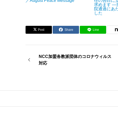
／August Peace Message
任の告白に
求めます 
院通過にあ
した
Post
Share
Line
NCC加盟各教派団体のコロナウィルス
対応