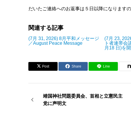
だいたご連絡へのお返事は５日以降になります
関連する記事
(7月 31, 2026) 8月平和メッセージ
(7月 23, 
／August Peace Message
ト者連帯会議
月18 日)を
Post
Share
Line
靖国神社問題委員会、首相と立憲民主
党に声明文