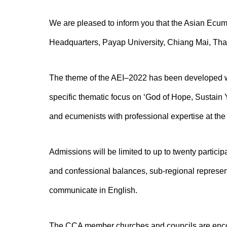
We are pleased to inform you that the Asian Ecume
Headquarters, Payap University, Chiang Mai, Tha
The theme of the AEI–2022 has been developed w
specific thematic focus on ‘God of Hope, Sustain
and ecumenists with professional expertise at the 
Admissions will be limited to up to twenty partic
and confessional balances, sub-regional representat
communicate in English.
The CCA member churches and councils are encou