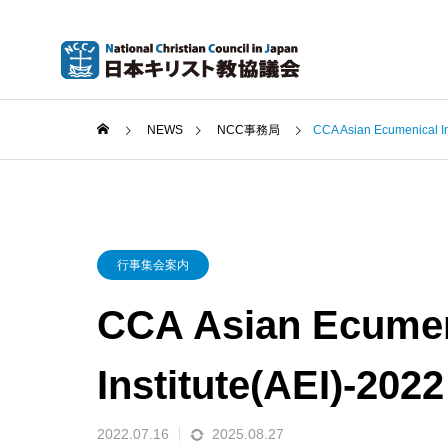
NEWS
NCC事務局
CCA Asian Ecumenical
行事集会案内
CCA Asian Ecumen
Institute(AEI)
2022.07.16
2025.08.27