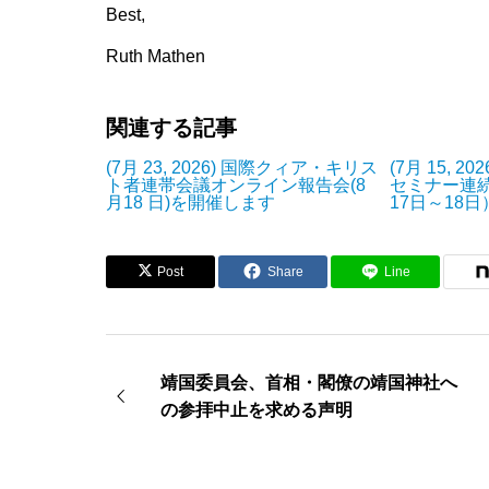
Best,
Ruth Mathen
関連する記事
(7月 23, 2026) 国際クィア・キリス
(7月 15, 2
ト者連帯会議オンライン報告会(8
セミナー連
月18 日)を開催します
17日～18
Post
Share
Line
靖国委員会、首相・閣僚の靖国神社へ
の参拝中止を求める声明