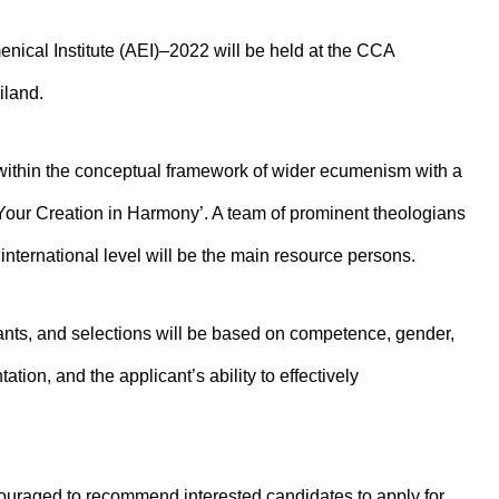
nical Institute (AEI)–2022 will be held at the CCA
iland.
ithin the conceptual framework of wider ecumenism with a
 Your Creation in Harmony’. A team of prominent theologians
international level will be the main resource persons.
ipants, and selections will be based on competence, gender,
ion, and the applicant’s ability to effectively
raged to recommend interested candidates to apply for