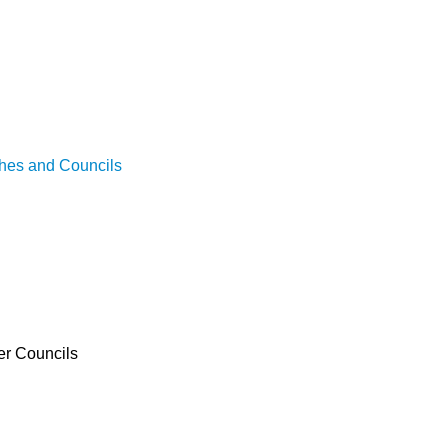
。
hes and Councils
r Councils