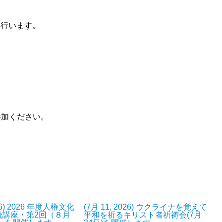
を行います。
参加ください。
026) 2026 年度人権文化
(7月 11, 2026) ウクライナを覚えて
続講座・第2回（８月
平和を祈るキリスト者祈祷会(7月