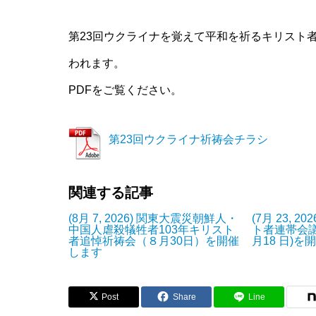
第23回ウクライナを覚えて平和を祈るキリスト者祈
われます。
PDFをご覧ください。
第23回ウクライナ祈祷会チラシ
関連する記事
(8月 7, 2026) 関東大震災朝鮮人・
(7月 23, 
中国人虐殺犠牲者103年キリスト
ト者連帯会議
者追悼祈祷会（８月30日）を開催
月18 日)を
します
Post
Share
Line