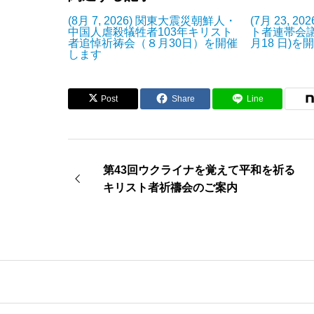
(8月 7, 2026) 関東大震災朝鮮人・
(7月 23, 
中国人虐殺犠牲者103年キリスト
ト者連帯会議
者追悼祈祷会（８月30日）を開催
月18 日)を
します
Post
Share
Line
第43回ウクライナを覚えて平和を祈る
キリスト者祈禱会のご案内