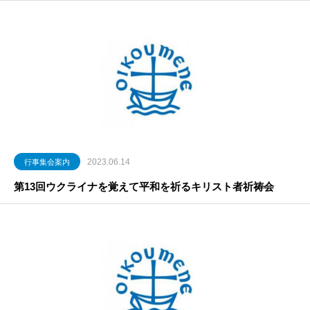
2023.06.14
行事集会案内
第13回ウクライナを覚えて平和を祈るキリスト者祈祷会