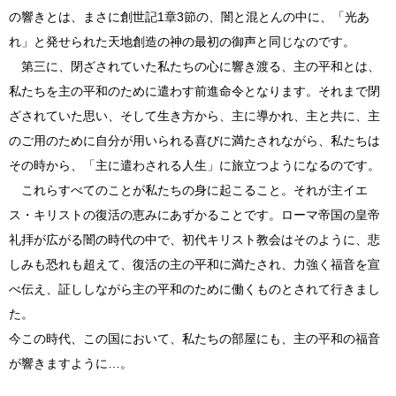
の響きとは、まさに創世記1章3節の、闇と混とんの中に、「光あ
れ」と発せられた天地創造の神の最初の御声と同じなのです。
第三に、閉ざされていた私たちの心に響き渡る、主の平和とは、
私たちを主の平和のために遣わす前進命令となります。それまで閉
ざされていた思い、そして生き方から、主に導かれ、主と共に、主
のご用のために自分が用いられる喜びに満たされながら、私たちは
その時から、「主に遣わされる人生」に旅立つようになるのです。
これらすべてのことが私たちの身に起こること。それが主イエ
ス・キリストの復活の恵みにあずかることです。ローマ帝国の皇帝
礼拝が広がる闇の時代の中で、初代キリスト教会はそのように、悲
しみも恐れも超えて、復活の主の平和に満たされ、力強く福音を宣
べ伝え、証ししながら主の平和のために働くものとされて行きまし
た。
今この時代、この国において、私たちの部屋にも、主の平和の福音
が響きますように…。