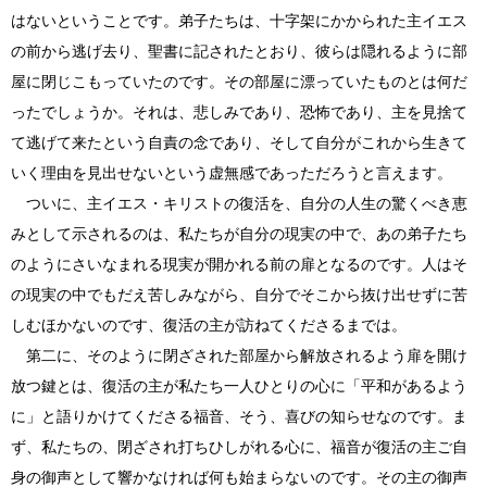
はないということです。弟子たちは、十字架にかかられた主イエス
の前から逃げ去り、聖書に記されたとおり、彼らは隠れるように部
屋に閉じこもっていたのです。その部屋に漂っていたものとは何だ
ったでしょうか。それは、悲しみであり、恐怖であり、主を見捨て
て逃げて来たという自責の念であり、そして自分がこれから生きて
いく理由を見出せないという虚無感であっただろうと言えます。
ついに、主イエス・キリストの復活を、自分の人生の驚くべき恵
みとして示されるのは、私たちが自分の現実の中で、あの弟子たち
のようにさいなまれる現実が開かれる前の扉となるのです。人はそ
の現実の中でもだえ苦しみながら、自分でそこから抜け出せずに苦
しむほかないのです、復活の主が訪ねてくださるまでは。
第二に、そのように閉ざされた部屋から解放されるよう扉を開け
放つ鍵とは、復活の主が私たち一人ひとりの心に「平和があるよう
に」と語りかけてくださる福音、そう、喜びの知らせなのです。ま
ず、私たちの、閉ざされ打ちひしがれる心に、福音が復活の主ご自
身の御声として響かなければ何も始まらないのです。その主の御声