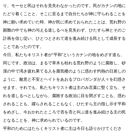
り、モーセと民はそれを見失わなかったのです。民がカナンの地に
たどり着くことと、そこに至るまで自分たちが神に守られることを
神に願い求めていた時、神が民に求めておられたことは、荒れ野の
困難の中でも神の与える道しるべを見失わず、ひたすら神とそのご
計画を信じ従い、ひとつとされて道を進み続ける民として成長する
ことであったのです。
今日、私たちキリスト者が“平和”というカナンの地をめざす道も、
同じです。政治は、まるで草木も枯れる荒れ野のように腐敗し、砂
漠の中で渇き疲れ果てる人を蜃気楼のように惑わす灼熱の日差しの
ように、敵意と不安とヘイトをあおるプロパガンダが人々を幻惑さ
せます。それでも、私たちキリスト者は主のみ言葉に堅く立ち、そ
れを道しるべとしながら、腐敗する政治に目を閉ざすことも、惑わ
されることも、躍らされることもなく、ひたすら主の指し示す平和
をめざし、今おかれたところで否を否と叫ぶ道を進み続ける主の民
となることを、神に求められているのです。
平和のためにはたらくキリスト者に主は今日も語りかけてくださ