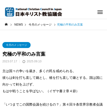
NEWS
今月のメッセージ
究極の平和のみ言葉
今月のメッセージ
究極の平和のみ言葉
2023.07.17
2025.09.10
主は国々の争いを裁き、多くの民を戒められる。
彼らは剣を打ち直して鋤とし、槍を打ち直して鎌とする。国は国に
向かって剣を上げず、
もはや戦うことを学ばない。（イザヤ書２章４節）
「いつまでこの国際会議を続けるの？」第４回９条世界宗教者会議