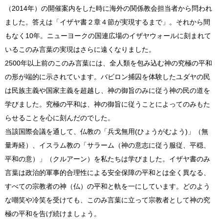
（2014年）の開催案内をした時に海外の関係教会担当者から問われ
ました。答えは「イザヤ書２章４節が実現するまで」。それから間
もなく10年。ニューヨークの国連広場のイザヤウォールに刻まれて
いるこのみ言葉の実現はさらに遠くなりました。
2500年以上前のこのみ言葉には、全人類を包み込む神の究極の平和
の形が端的に示されています。バビロン捕囚を体験したユダヤの民
は民族主義や国家主義を超越し、神の御旨のみに従う神の民の道を
学びました。究極の平和は、神の御旨に従うことによってのみもた
らせることを心に刻んだのでした。
当該国際会議を通して、仏教の「兵戈無用(ひょうがむよう)」（無
量寿経）、イスラム教の「サラーム（神の意志に従う服従、平穏、
平和の意）」（クルアーン）を私たちは学びました。イザヤ書のみ
言葉は政治的軍事的合理性による安全保障の平和とは全く異なる、
すべての宗教者の神（仏）の平和と軌を一にしています。どのよう
な嘲笑や冷笑を受けても、このみ言葉に立って宗教者として神の究
極の平和を告げ続けましょう。