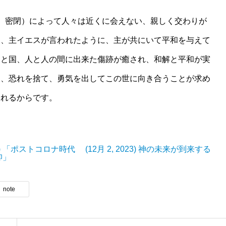
、密閉）によって人々は近くに会えない、親しく交わりが
し、主イエスが言われたように、主が共にいて平和を与えて
国と国、人と人の間に出来た傷跡が癒され、和解と平和が実
そ、恐れを捨て、勇気を出してこの世に向き合うことが求め
られるからです。
024) 「ポストコロナ時代
(12月 2, 2023) 神の未来が到来する
仰」
note