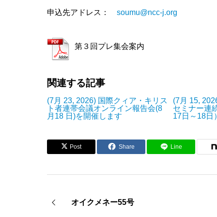
申込先アドレス：
soumu@ncc-j.org
第３回プレ集会案内
関連する記事
(7月 23, 2026) 国際クィア・キリス
(7月 15, 2
ト者連帯会議オンライン報告会(8
セミナー連
月18 日)を開催します
17日～18
Post
Share
Line
オイクメネー55号