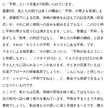
に「平和」という言葉が7回用いられています。
盛夏8月、私たちの国では多くの機会に「平和」の尊さを実感しま
す。原爆投下による広島、長崎の惨状をおぼえての記念式典（祈念
式）や、それに続く敗戦への歩みを顧みるまでもなく、このひと時
に平和の尊さを思う心は沸き立ちます。しかし、聖書は「平和」を
必ずしも「戦争」の対語ではなく、「神と人の和解の継続」と説き
ます。それが「キリストの平和、キリストにある平和」です。
マタイによる福音書に「その家に入ったら、『平和があるように』
と挨拶しなさい。」（マタイ10:12）と、イエスさまが12人のお弟
子さんたちに語られるシーンがあります。今どきの言葉でいえば、
伝道アプローチの研修風景でしょうか。「こんにちは」と同じセン
スで「シャローム（平和ですねえ）」と、教会でも挨拶できるよう
になりたいものです。
ところで、私たちは広島、長崎の苦悩を繰り返してはならないと、
次の世代へ語り継ぐ努力を重ねています。平和を守るうえで大切な
事柄でしょうし、私自身もその思いに深く共感する一人です。隣人