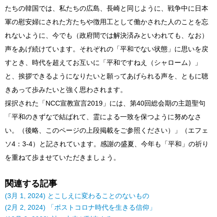
たちの韓国では、私たちの広島、長崎と同じように、戦争中に日本
軍の慰安婦にされた方たちや徴用工として働かされた人のことを忘
れないように、今でも（政府間では解決済みといわれても、なお）
声をあげ続けています。それぞれの「平和でない状態」に思いを戻
すとき、時代を超えてお互いに「平和ですねえ（シャローム）」
と、挨拶できるようになりたいと願ってあげられる声を、ともに聴
きあって歩みたいと強く思わされます。
採択された「NCC宣教宣言2019」には、第40回総会期の主題聖句
「平和のきずなで結ばれて、霊による一致を保つように努めなさ
い。（後略、このページの上段掲載をご参照ください）」（エフェ
ソ4：3-4）と記されています。感謝の盛夏、今年も「平和」の祈り
を重ねて歩ませていただきましょう。
関連する記事
(3月 1, 2024) とこしえに変わることのないもの
(2月 2, 2024) 「ポストコロナ時代を生きる信仰」