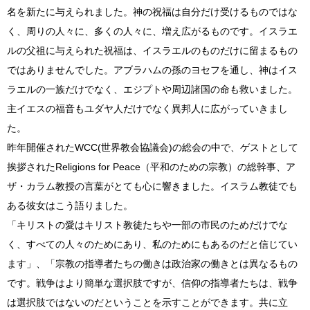
名を新たに与えられました。神の祝福は自分だけ受けるものではな
く、周りの人々に、多くの人々に、増え広がるものです。イスラエ
ルの父祖に与えられた祝福は、イスラエルのものだけに留まるもの
ではありませんでした。アブラハムの孫のヨセフを通し、神はイス
ラエルの一族だけでなく、エジプトや周辺諸国の命も救いました。
主イエスの福音もユダヤ人だけでなく異邦人に広がっていきまし
た。
昨年開催されたWCC(世界教会協議会)の総会の中で、ゲストとして
挨拶されたReligions for Peace（平和のための宗教）の総幹事、ア
ザ・カラム教授の言葉がとても心に響きました。イスラム教徒でも
ある彼女はこう語りました。
「キリストの愛はキリスト教徒たちや一部の市民のためだけでな
く、すべての人々のためにあり、私のためにもあるのだと信じてい
ます」、「宗教の指導者たちの働きは政治家の働きとは異なるもの
です。戦争はより簡単な選択肢ですが、信仰の指導者たちは、戦争
は選択肢ではないのだということを示すことができます。共に立