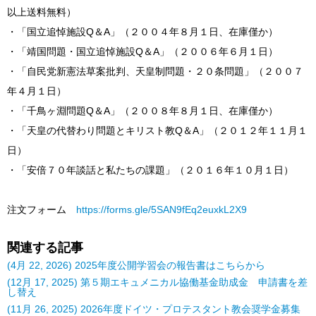
以上送料無料）
・「国立追悼施設Q＆A」（２００４年８月１日、在庫僅か）
・「靖国問題・国立追悼施設Q＆A」（２００６年６月１日）
・「自民党新憲法草案批判、天皇制問題・２０条問題」（２００７
年４月１日）
・「千鳥ヶ淵問題Q＆A」（２００８年８月１日、在庫僅か）
・「天皇の代替わり問題とキリスト教Q＆A」（２０１２年１１月１
日）
・「安倍７０年談話と私たちの課題」（２０１６年１０月１日）
注文フォーム
​https://forms.gle/5SAN9fEq2euxkL2X9
関連する記事
(4月 22, 2026) 2025年度公開学習会の報告書はこちらから
(12月 17, 2025) 第５期エキュメニカル協働基金助成金 申請書を差
し替え
(11月 26, 2025) 2026年度ドイツ・プロテスタント教会奨学金募集