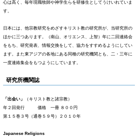
心は高く、毎年現職牧師や神学生らを研修生としてうけいれていま
す。
日本には、他宗教研究をめざすキリスト教の研究所が、当研究所の
ほかに三つあります。（南山、オリエンス、上智）年に二回連絡会
をもち、研究発表、情報交換をして、協力をすすめるようにしてい
ます。また東アジアの各地にある同種の研究機関とも、二・三年に
一度連絡集会をもつようにしています。
研究所機関誌
「出会い」
（キリスト教と諸宗教）
年２回発行 価格 一冊 ８００円
第１５巻３号（通巻５９号）２０１０年
Japanese Religions