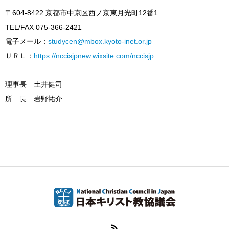
〒604-8422 京都市中京区西ノ京東月光町12番1
TEL/FAX 075-366-2421
電子メール：
studycen@mbox.kyoto-inet.or.jp
ＵＲＬ：
https://nccisjpnew.wixsite.com/nccisjp
理事長 土井健司
所 長 岩野祐介