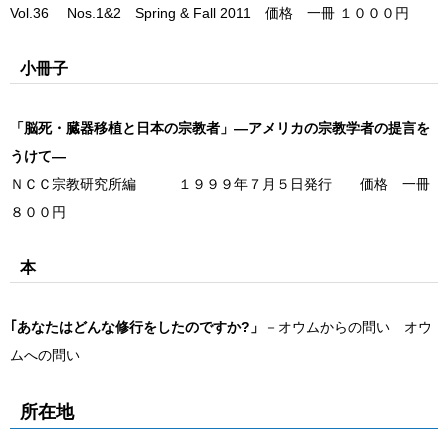
Vol.36 Nos.1&2 Spring & Fall 2011 価格 一冊 １０００円
小冊子
「脳死・臓器移植と日本の宗教者」―アメリカの宗教学者の提言を
うけて―
ＮＣＣ宗教研究所編 １９９９年７月５日発行 価格 一冊
８００円
本
｢あなたはどんな修行をしたのですか?」
－オウムからの問い オウ
ムへの問い
所在地