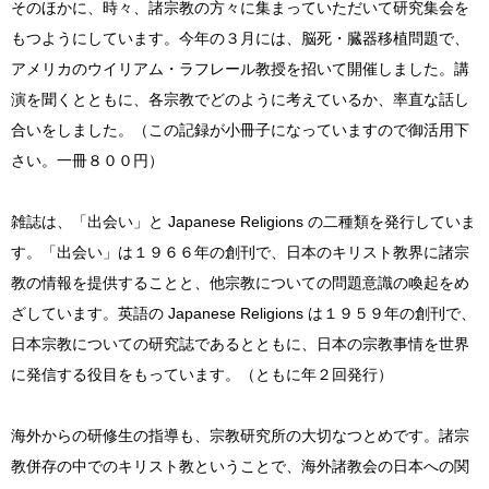
そのほかに、時々、諸宗教の方々に集まっていただいて研究集会を
もつようにしています。今年の３月には、脳死・臓器移植問題で、
アメリカのウイリアム・ラフレール教授を招いて開催しました。講
演を聞くとともに、各宗教でどのように考えているか、率直な話し
合いをしました。（この記録が小冊子になっていますので御活用下
さい。一冊８００円）
雑誌は、「出会い」と Japanese Religions の二種類を発行していま
す。「出会い」は１９６６年の創刊で、日本のキリスト教界に諸宗
教の情報を提供することと、他宗教についての問題意識の喚起をめ
ざしています。英語の Japanese Religions は１９５９年の創刊で、
日本宗教についての研究誌であるとともに、日本の宗教事情を世界
に発信する役目をもっています。（ともに年２回発行）
海外からの研修生の指導も、宗教研究所の大切なつとめです。諸宗
教併存の中でのキリスト教ということで、海外諸教会の日本への関