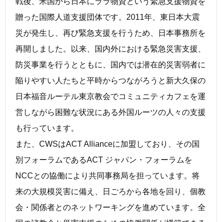
戦後、米国から日本にララ物資という緊急支援物資を
贈った国際人道支援団体です。2011年、東日本大震
災が発生し、再び緊急支援を行うため、日本事務所を
再開しました。以来、国内外における緊急災害支援、
防災事業を行うとともに、国内では潜在的災害弱者に
陥りやすい人たちと平時からつながろうと新大久保の
日本福音ルーテル東京教会でコミュニティカフェを運
営しながら困難な状況にある外国ルーツの人々の支援
も行っています。
また、CWSはACT Allianceに加盟しており、その国
別フォーラムであるACT ジャパン・フォーラムを
NCCとの協働により共同事務局を担っています。将
来の大規模災害に備え、日ごろから各地を回り、個教
会・関係者とのネットワーキングを進めています。全