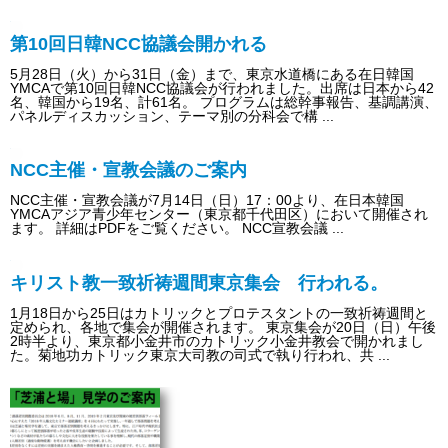
第10回日韓NCC協議会開かれる
5月28日（火）から31日（金）まで、東京水道橋にある在日韓国
YMCAで第10回日韓NCC協議会が行われました。出席は日本から42
名、韓国から19名、計61名。 プログラムは総幹事報告、基調講演、
パネルディスカッション、テーマ別の分科会で構 ...
NCC主催・宣教会議のご案内
NCC主催・宣教会議が7月14日（日）17：00より、在日本韓国
YMCAアジア青少年センター（東京都千代田区）において開催され
ます。 詳細はPDFをご覧ください。 NCC宣教会議 ...
キリスト教一致祈祷週間東京集会 行われる。
1月18日から25日はカトリックとプロテスタントの一致祈祷週間と
定められ、各地で集会が開催されます。 東京集会が20日（日）午後
2時半より、東京都小金井市のカトリック小金井教会で開かれまし
た。菊地功カトリック東京大司教の司式で執り行われ、共 ...