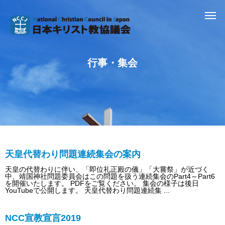
行事・集会
天皇代替わり問題連続集会の案内
天皇の代替わりに伴い、「即位礼正殿の儀」「大嘗祭」が近づく
中、靖国神社問題委員会はこの問題を扱う連続集会のPart4～Part6
を開催いたします。 PDFをご覧ください。 集会の様子は後日
YouTubeで公開します。 天皇代替わり問題連続集 ...
NCC宣教宣言2019