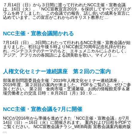
７月14日（日）から３日間に渡って行われたNCC主催・宣教会議
は、16日（火）、「NCC宣教宣言2019」を採択してすべてのプログ
ラムを終了しました。 この会議での報告、話し合いの成果を宣言に
込めています。この宣言がこれからのキリスト教界だ ...
NCC主催・宣教会議開かれる
7月14日（日）、3日間にわたって行われるNCC主催・宣教会議が始
まりました。初日は午後５時よりNCC創立70周年記念礼拝が行わ
れ、ペンテコステのテーマのもと、エキュメニカルにふさわしく、
アジア、アフリカの各国語による讃美歌を歌い、マイノリ ...
人権文化セミナー連続講座 第２回のご案内
部落差別問題委員会主催「2019年人権文化セミナー連続講座」、
2019年度、第２回目の案内が来ました。 PDFをご覧の上、ぜひご参
加ください。 第２回 食肉市場・芝浦屠場、お肉の情報館見学＆屠
場労働者との交流 日時：８月26日（月）10：0 ...
NCC主催・宣教会議を7月に開催
NCCが2016年から準備を進めてきた「NCC主催・宣教会議」が7月
14日（日）～16日（火）に開催されます。 案内および日程をPDFで
ご覧ください。 NCC宣教会議チラシ_WEB両面 宣教会議案内最終版
...