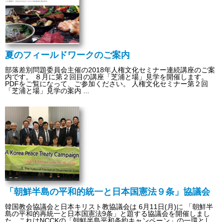
夏のフィールドワークのご案内
部落差別問題委員会主催の2018年人権文化セミナー連続講座のご案
内です。 ８月に第２回目の講座「芝浦と場」見学を開催します。
PDFをご覧になって、ご参加ください。 人権文化セミナー第２回
「芝浦と場」見学の案内 ...
「朝鮮半島の平和的統一と日本国憲法９条」協議会
韓国教会協議会と日本キリスト教協議会は 6月11日(月)に 「朝鮮半
島の平和的再統一と日本国憲法9条」と題する協議会を開催しまし
た。これはNCCKの「朝鮮半島平和条約キャンペーン」の一環とし